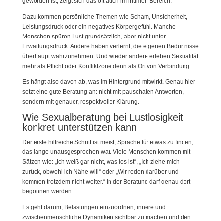
geworden ist, zeigt sich das oft auch im intimen Bereich.
Dazu kommen persönliche Themen wie Scham, Unsicherheit,
Leistungsdruck oder ein negatives Körpergefühl. Manche
Menschen spüren Lust grundsätzlich, aber nicht unter
Erwartungsdruck. Andere haben verlernt, die eigenen Bedürfnisse
überhaupt wahrzunehmen. Und wieder andere erleben Sexualität
mehr als Pflicht oder Konfliktzone denn als Ort von Verbindung.
Es hängt also davon ab, was im Hintergrund mitwirkt. Genau hier
setzt eine gute Beratung an: nicht mit pauschalen Antworten,
sondern mit genauer, respektvoller Klärung.
Wie Sexualberatung bei Lustlosigkeit
konkret unterstützen kann
Der erste hilfreiche Schritt ist meist, Sprache für etwas zu finden,
das lange unausgesprochen war. Viele Menschen kommen mit
Sätzen wie: „Ich weiß gar nicht, was los ist“, „Ich ziehe mich
zurück, obwohl ich Nähe will“ oder „Wir reden darüber und
kommen trotzdem nicht weiter.“ In der Beratung darf genau dort
begonnen werden.
Es geht darum, Belastungen einzuordnen, innere und
zwischenmenschliche Dynamiken sichtbar zu machen und den