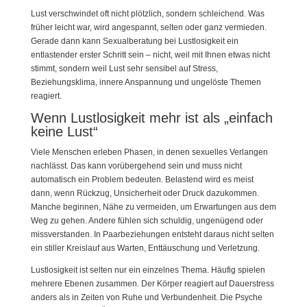
Lust verschwindet oft nicht plötzlich, sondern schleichend. Was
früher leicht war, wird angespannt, selten oder ganz vermieden.
Gerade dann kann Sexualberatung bei Lustlosigkeit ein
entlastender erster Schritt sein – nicht, weil mit Ihnen etwas nicht
stimmt, sondern weil Lust sehr sensibel auf Stress,
Beziehungsklima, innere Anspannung und ungelöste Themen
reagiert.
Wenn Lustlosigkeit mehr ist als „einfach
keine Lust“
Viele Menschen erleben Phasen, in denen sexuelles Verlangen
nachlässt. Das kann vorübergehend sein und muss nicht
automatisch ein Problem bedeuten. Belastend wird es meist
dann, wenn Rückzug, Unsicherheit oder Druck dazukommen.
Manche beginnen, Nähe zu vermeiden, um Erwartungen aus dem
Weg zu gehen. Andere fühlen sich schuldig, ungenügend oder
missverstanden. In Paarbeziehungen entsteht daraus nicht selten
ein stiller Kreislauf aus Warten, Enttäuschung und Verletzung.
Lustlosigkeit ist selten nur ein einzelnes Thema. Häufig spielen
mehrere Ebenen zusammen. Der Körper reagiert auf Dauerstress
anders als in Zeiten von Ruhe und Verbundenheit. Die Psyche