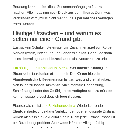
Beratung kann helfen, diese Zusammenhänge greifbar zu
machen. Allein das nimmt oft Druck aus dem Thema. Denn was
verstanden wird, muss nicht mehr nur als persönliches Versagen
erlebt werden.
Häufige Ursachen – und warum es
selten nur einen Grund gibt
Lust ist kein Schalter. Sie entsteht im Zusammenspiel von Körper,
Nervensystem, Beziehung und Lebenssituation. Genau deshalb
ist es sinnvoll, genauer hinzuschauen statt vorschnell zu urteilen.
Ein häufiger Einflussfaktor ist Stress
. Wer innerlich ständig unter
Strom steht, funktioniert oft nur noch. Der Körper bleibt in
Alarmbereitschaft, Regeneration fällt schwer, und die Fähigkeit,
sich fallen zu lassen, nimmt ab. Auch mentale Überlastung,
Schlafmangel oder das Gefühl, immer verfügbar sein zu müssen,
können sexuelle Lust deutlich beeinflussen.
Ebenso wichtig ist
das Beziehungsklima
. Wiederkehrende
Streitkreisläufe, ungeklärte Verletzungen oder emotionale Distanz
wirken oft bis in die Sexualität hinein. Nicht jede lustlose Phase ist
ein Beziehungsproblem. Aber wenn Nähe im Alltag brüchig