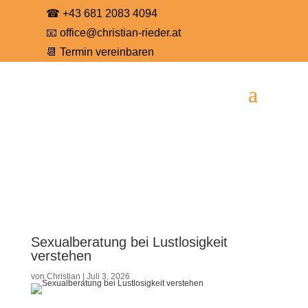
☎
+43 681 2083 4094
📧
office@christian-rieder.at
📆
Termin vereinbaren
Sexualberatung bei Lustlosigkeit
verstehen
von
Christian
|
Juli 3, 2026