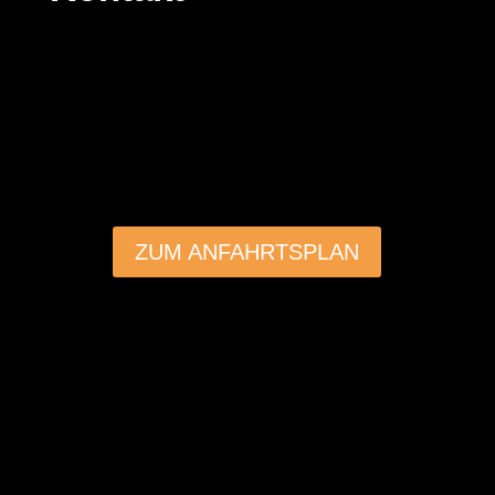
ZUM ANFAHRTSPLAN
©OpenStreetMap