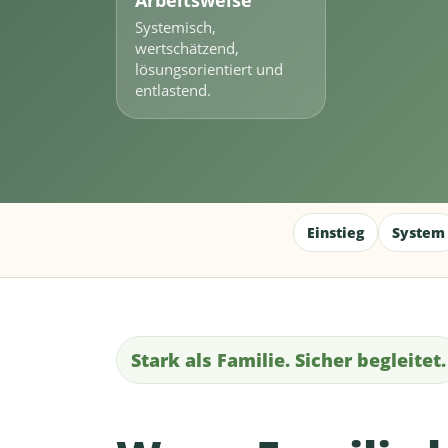
Arbeitsweise
Systemisch,
wertschätzend,
lösungsorientiert und
entlastend.
Einstieg
System
Stark als Familie. Sicher begleitet.