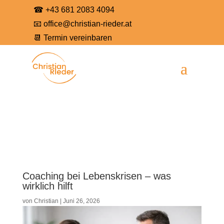
☎
+43 681 2083 4094
📧
office@christian-rieder.at
📆
Termin vereinbaren
Coaching bei Lebenskrisen – was
wirklich hilft
von
Christian
|
Juni 26, 2026