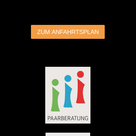
ZUM ANFAHRTSPLAN
©OpenStreetMap