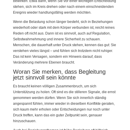
bewirken. Etwa dann, wenn Sie vor einer wichtigen Entscheidung
stehen, sich im Kreis drehen oder nach einem einschneidenden
Ereignis wieder handlungsfähig werden möchten.
Wenn die Belastung schon länger besteht, sich in Beziehungen
wiederholt oder stark mit dem Körper verbunden ist, reicht reines
Reden oft nicht aus. Dann ist es sinnvoll, auch auf Regulation,
Selbstwahrnehmung und innere Sicherheit zu schauen.
Menschen, die dauerhaft unter Druck stehen, kennen das gut: Sie
verstehen vieles längst – und fühlen sich trotzdem nicht ruhiger.
Das ist kein Versagen, sondern ein Hinweis darauf, dass
Veränderung mehrere Ebenen braucht.
Woran Sie merken, dass Begleitung
jetzt sinnvoll sein könnte
Es braucht keinen völligen Zusammenbruch, um sich
Unterstützung zu holen. Oft sind es die stilleren Signale, die ernst
genommen werden dürfen. Wenn Sie sich innerlich ständig
angespannt fühlen, immer wieder in dieselben Konflikte geraten,
sich kaum mehr erholen oder Entscheidungen nur noch unter
Druck treffen, kann das ein guter Zeitpunkt sein, genauer
hinzuschauen.