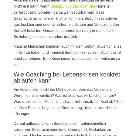
Auch bei Beziehungsthemen ist frühe Begleitung oft hilfreich.
Nicht erst dann, wenn
Distanz, Rückzug oder Streit
bereits
verfestigt sind. Sondern dann, wenn spürbar wird, dass
Gespräche nicht mehr wirklich ankommen, Bedürfnisse schwer
ausdrückbar sind oder Unsicherheit, Scham und Verletzung den
Kontakt belasten. Gerade in Lebenskrisen zeigen sich oft alte
Beziehungsmuster besonders deutlich.
Manche Menschen kommen auch mit dem Gefühl, äußerlich alles
im Griff zu haben und innerlich dennoch leer zu sein. Auch das ist
ernst zu nehmen. Eine Krise muss nicht laut sein, um wirksam zu
sein.
Wie Coaching bei Lebenskrisen konkret
ablaufen kann
Am Anfang steht nicht die Methode, sondern das Verstehen.
Worum geht es wirklich? Was ist akut, was wirkt schon länger?
Was stabilisiert im Moment, und was zieht zusätzlich Kraft ab? Ein
seriöser Prozess beginnt mit Orientierung, nicht mit vorschnellen
Lösungen.
Darauf aufbauend kann Begleitung sehr unterschiedlich
aussehen. Gesprächsorientierte Klärung hilft, Gedanken zu
sortieren, Muster zu erkennen und nächste Schritte greifbar zu