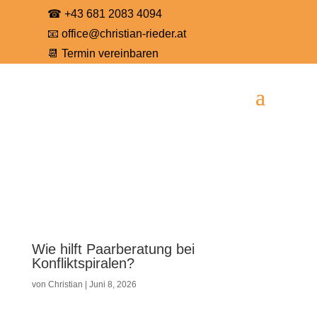
☎
+43 681 2083 4094
📧
office@christian-rieder.at
📆
Termin vereinbaren
Wie hilft Paarberatung bei
Konfliktspiralen?
von
Christian
|
Juni 8, 2026